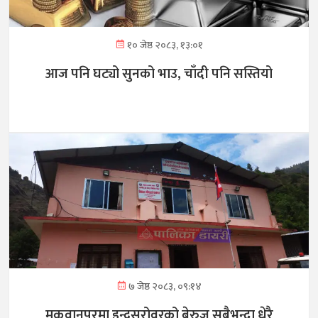
१० जेष्ठ २०८३, १३:०१
आज पनि घट्यो सुनको भाउ, चाँदी पनि सस्तियो
७ जेष्ठ २०८३, ०९:१४
मकवानपुरमा इन्द्रसरोवरको बेरुजु सबैभन्दा धेरै