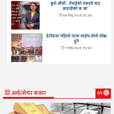
कुशे औँसी : तँपाईको एकदमै याद
आइरहेको छ ‘बा’
१७ भाद्र २०८१, १८:२७
हेटौंडामा पहिलो पटक लाईभ सेलो साँझ
हुने
९ भाद्र २०८१, १५:४२
अर्थ/शेयर बजार
थप