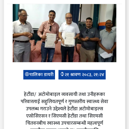
पालिका डायरी
२१ श्रावण २०८३, २१:२४
हेटौंडा/ अटोमोबाइल व्यवसायी तथा उनीहरूका
परिवारलाई सहुलियतपूर्ण र गुणस्तरीय स्वास्थ्य सेवा
उपलब्ध गराउने उद्देश्यले हेटौंडा अटोमोबाइल्स
एसोसिएसन र सिएमसी हेटौंडा तथा सिएमसी
चितवनबीच स्वास्थ्य उपचारसम्बन्धी महत्वपूर्ण