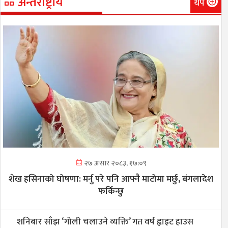
अन्तर्राष्ट्रीय
थप
२७ असार २०८३, १७:०९
शेख हसिनाको घोषणा: मर्नु परे पनि आफ्नै माटोमा मर्छु, बंगलादेश
फर्किन्छु
शनिबार साँझ ‘गोली चलाउने व्यक्ति’ गत वर्ष ह्वाइट हाउस