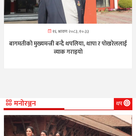
१६ श्रावण २०८३, १०:३३
बागमतीको मुख्यमन्त्री बन्दै थपलिया, थापा र पोखरेललाई
व्याक गराइयो
मनोरञ्जन
थप