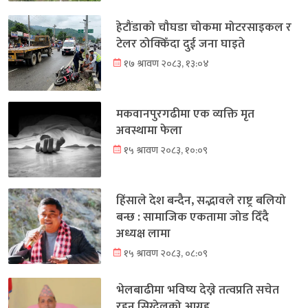
हेटौंडाको चौघडा चोकमा मोटरसाइकल र
टेलर ठोक्किँदा दुई जना घाइते
१७ श्रावण २०८३, १३:०४
मकवानपुरगढीमा एक व्यक्ति मृत
अवस्थामा फेला
१५ श्रावण २०८३, १०:०९
हिंसाले देश बन्दैन, सद्भावले राष्ट्र बलियो
बन्छ : सामाजिक एकतामा जोड दिँदै
अध्यक्ष लामा
१५ श्रावण २०८३, ०८:०९
भेलबाढीमा भविष्य देख्ने तत्वप्रति सचेत
रहन सिग्देलको आग्रह